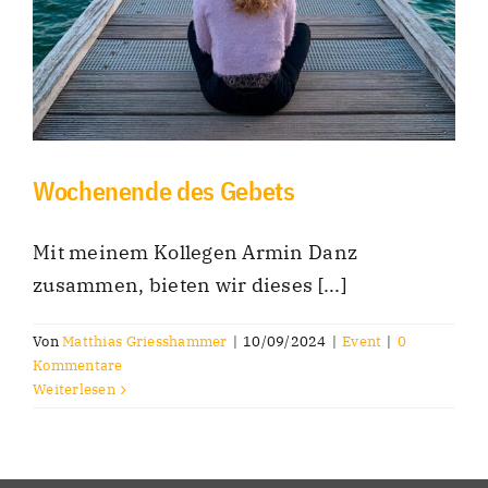
Wochenende des Gebets
Mit meinem Kollegen Armin Danz
zusammen, bieten wir dieses [...]
Von
Matthias Griesshammer
|
10/09/2024
|
Event
|
0
Kommentare
Weiterlesen