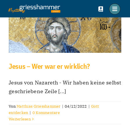
Zum
Inhalt
springen
Jesus – Wer war er wirklich?
Jesus von Nazareth - Wir haben keine selbst
geschriebene Zeile [...]
Von
Matthias Griesshammer
|
04/12/2022
|
Gott
entdecken
|
0 Kommentare
Weiterlesen