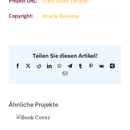
Project URL:
View More Details
Copyright:
Avada Resume
Teilen Sie diesen Artikel!
Facebook
Twitter
Reddit
LinkedIn
WhatsApp
Telegram
Tumblr
Pinterest
Vk
Xing
E-
Mail
Ähnliche Projekte
ok
ver