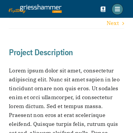
Zum
Inhalt
springen
Next
Project Description
Lorem ipsum dolor sit amet, consectetur
adipiscing elit. Nunc sit amet sapien in leo
tincidunt ornare non quis eros. Ut sodales
enim et orci ullamcorper, id consectetur
lorem dictum. Sed et tempus massa.
Praesent non eros at erat scelerisque
eleifend. Quisque turpis felis, rutrum quis
est sed, aliquam eleifend nulla. Donec